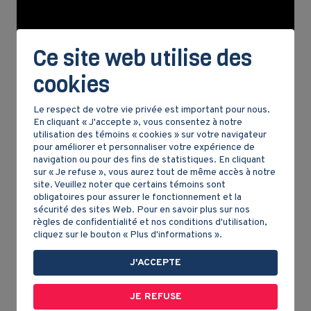
Ce site web utilise des
cookies
Le respect de votre vie privée est important pour nous.
En cliquant « J'accepte », vous consentez à notre
utilisation des témoins « cookies » sur votre navigateur
pour améliorer et personnaliser votre expérience de
navigation ou pour des fins de statistiques. En cliquant
sur « Je refuse », vous aurez tout de même accès à notre
site. Veuillez noter que certains témoins sont
Colons recherchés
obligatoires pour assurer le fonctionnement et la
sécurité des sites Web. Pour en savoir plus sur nos
règles de confidentialité et nos conditions d'utilisation,
Maisonneuve travaille pendant plus de vingt ans
cliquez sur le bouton « Plus d'informations ».
au développement de la
colonie
, allant à quelques
J'ACCEPTE
reprises en France pour chercher de l’aide
financière et matérielle et surtout, pour recruter
JE REFUSE
de nouveaux colons. Lors d’un voyage, en 1653, il