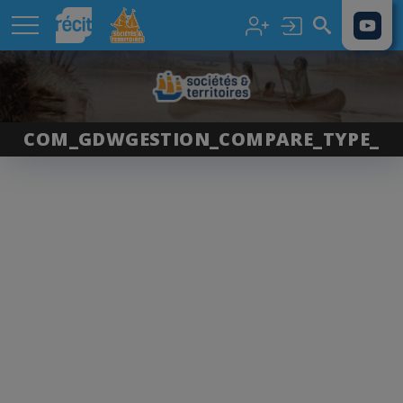
Aller au contenu principal
COM_GDWGESTION_COMPARE_TYPE_