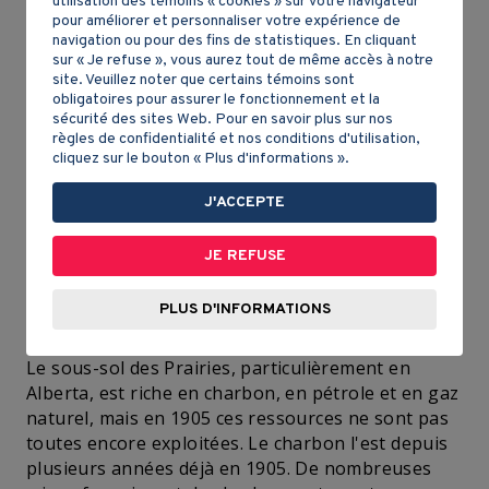
utilisation des témoins « cookies » sur votre navigateur
nul besoin de défricher la forêt, comme sur les
pour améliorer et personnaliser votre expérience de
Basses-Terres du Saint-Laurent
, avant de
navigation ou pour des fins de statistiques. En cliquant
cultiver, car les arbres sont rares dans les plaines.
sur « Je refuse », vous aurez tout de même accès à notre
Par contre, le sol herbeux est dur. Le climat est
site. Veuillez noter que certains témoins sont
obligatoires pour assurer le fonctionnement et la
caractérisé par des températures très chaudes en
sécurité des sites Web. Pour en savoir plus sur nos
été et très froides en hiver, c'est ce qu'on appelle
règles de confidentialité et nos conditions d'utilisation,
un climat continental sec. La saison de culture est
cliquez sur le bouton « Plus d'informations ».
courte. Et, à certains endroits, il y a un problème
J'ACCEPTE
important : les précipitations sont faibles, c'est-à-
dire que ces régions ne reçoivent pas beaucoup de
pluies.
JE REFUSE
L'énergie
PLUS D'INFORMATIONS
Le sous-sol des Prairies, particulièrement en
Alberta, est riche en charbon, en pétrole et en gaz
naturel, mais en 1905 ces ressources ne sont pas
toutes encore exploitées. Le charbon l'est depuis
plusieurs années déjà en 1905. De nombreuses