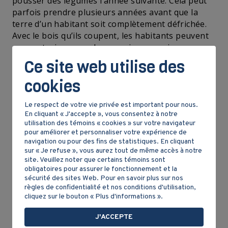
pousser des légumes l’année suivante. Cela peut
parfois prendre plusieurs années avant que la
terre d’un habitant soit complètement défrichée.
Avec le bois qu’ils coupent, les habitants peuvent
se construire une cabane, puis une maison
quelques années plus tard.
Ce site web utilise des
cookies
Le respect de votre vie privée est important pour nous.
En cliquant « J'accepte », vous consentez à notre
utilisation des témoins « cookies » sur votre navigateur
pour améliorer et personnaliser votre expérience de
navigation ou pour des fins de statistiques. En cliquant
sur « Je refuse », vous aurez tout de même accès à notre
site. Veuillez noter que certains témoins sont
obligatoires pour assurer le fonctionnement et la
sécurité des sites Web. Pour en savoir plus sur nos
règles de confidentialité et nos conditions d'utilisation,
cliquez sur le bouton « Plus d'informations ».
Une agriculture familiale
J'ACCEPTE