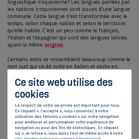
linguistique iroquoienne? Les langues parlées par
les nations iroquoiennes sont issues d’une langue
commune. Cette langue s’est transformée avec le
temps, selon chaque nation et selon le territoire
qu’elle habite. C’est un peu comme le français,
l’italien et l’espagnol qui sont des langues latines
ayant la même
origine
.
Certains mots se ressemblent beaucoup comme le
mot nuit qui se dit
notte
en italien et
noche
en
espagnol. C’est la même chose pour les nations
Ce site web utilise des
iroquoiennes. Elles font partie de la même famille
linguistique, mais elles ne se comprennent pas
cookies
tout le temps.
Le respect de votre vie privée est important pour nous.
Des mots toujours présents
En cliquant « J'accepte », vous consentez à notre
utilisation des témoins « cookies » sur votre navigateur
pour améliorer et personnaliser votre expérience de
Aujourd’hui, plusieurs langues autochtones ont
navigation ou pour des fins de statistiques. En cliquant
disparu. On en retrouve tout de même des traces
sur « Je refuse », vous aurez tout de même accès à notre