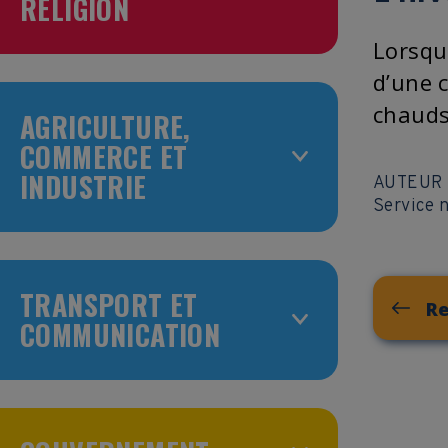
RELIGION
Lorsque
d’une 
chauds,
AGRICULTURE,
COMMERCE ET
INDUSTRIE
AUTEUR
Service n
TRANSPORT ET
Re
COMMUNICATION