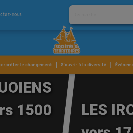
Rechercher
ctez-nous
terpréter le changement
S'ouvrir à la diversité
Événem
QUOIENS
LES IR
rs 1500
vers 1