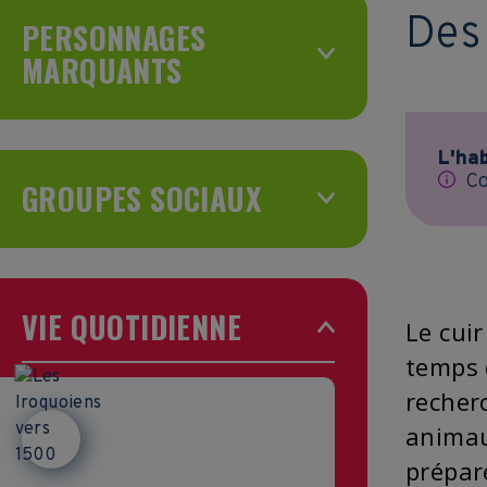
Des
PERSONNAGES
MARQUANTS
L'ha
Co
GROUPES SOCIAUX
VIE QUOTIDIENNE
Le cui
temps 
recher
animau
prépar