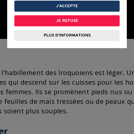
J'ACCEPTE
JE REFUSE
PLUS D'INFORMATIONS
 l’habillement des Iroquoiens est léger. 
s qui descend sur les cuisses pour les h
es femmes. Ils se promènent pieds nus ou
e feuilles de maïs tressées ou de peaux qu
s soient plus souples.
er