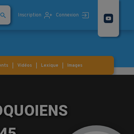
Inscription
Connexion
ents
Vidéos
Lexique
Images
OQUOIENS
745