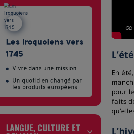
Les Iroquoiens vers
L’été
1745
Vivre dans une mission
En été,
Un quotidien changé par
manche
les produits européens
pour l
faits d
qu’elle
LANGUE, CULTURE ET
L’hiv