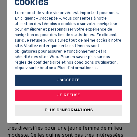
cookies
Le respect de votre vie privée est important pour nous.
En cliquant « J'accepte », vous consentez à notre
utilisation des témoins « cookies » sur votre navigateur
pour améliorer et personnaliser votre expérience de
navigation ou pour des fins de statistiques. En cliquant
sur « Je refuse », vous aurez tout de même accès à notre
site. Veuillez noter que certains témoins sont
obligatoires pour assurer le fonctionnement et la
sécurité des sites Web. Pour en savoir plus sur nos
règles de confidentialité et nos conditions d'utilisation,
cliquez sur le bouton « Plus d'informations ».
J'ACCEPTE
Une option pour les femmes
JE REFUSE
Dans ce contexte, il est très valorisant de faire
partie de l’Église et c’est pour cette raison que
PLUS D'INFORMATIONS
plusieurs personnes choisissent d’ « entrer en
religion ». En 1905, les choix de vie ne sont pas
très diversifiés pour une jeune femme de milieu
modeste. Celles qui ne sont pas très intéressées