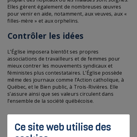
Elles gèrent également de nombreuses œuvres
pour venir en aide, notamment, aux veuves, aux «
filles-mère » et aux orphelins.
Contrôler les idées
L’Église imposera bientôt ses propres
associations de travailleurs et de femmes pour
mieux contrer les mouvements syndicaux et
féministes plus contestataires. L’Église possède
même des journaux comme l’Action catholique, à
Québec, et le Bien public, à Trois-Rivières. Elle
s’assure ainsi que ses valeurs circulent dans
l’ensemble de la société québécoise.
Ce site web utilise des