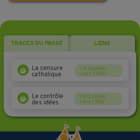
TRACES DU PASSÉ
LIENS
La censure
Le Québec
catholique
vers 1905
Le contrôle
Le Québec
des idées
vers 1905