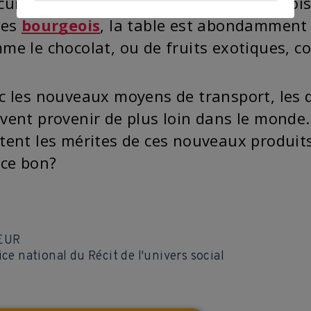
curent la viande chez le boucher et le poi
hes
bourgeois
, la table est abondamment 
me le chocolat, ou de fruits exotiques,
c les nouveaux moyens de transport, les d
vent provenir de plus loin dans le monde.
tent les mérites de ces nouveaux produit
-ce bon?
EUR
ice national du Récit de l'univers social