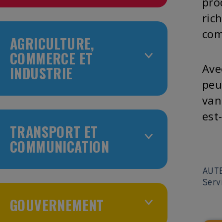
pro
ric
com
AGRICULTURE,
COMMERCE ET
Ave
INDUSTRIE
peu
van
est
TRANSPORT ET
COMMUNICATION
AUT
Serv
GOUVERNEMENT