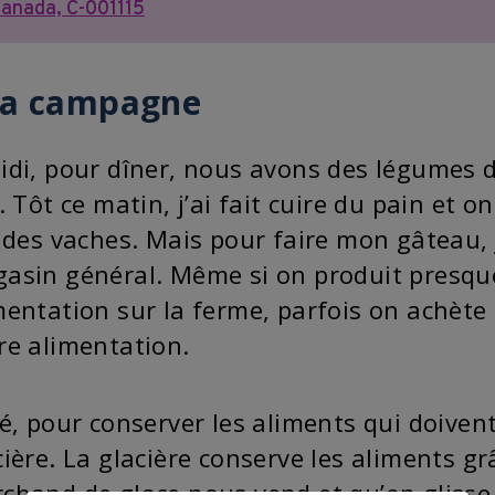
anada, C-001115
la campagne
idi, pour dîner, nous avons des légumes d
i. Tôt ce matin, j’ai fait cuire du pain et 
t des vaches. Mais pour faire mon gâteau, 
asin général. Même si on produit presque
mentation sur la ferme, parfois on achète
re alimentation.
té, pour conserver les aliments qui doivent
cière. La glacière conserve les aliments g
chand de glace nous vend et qu’on glisse à 