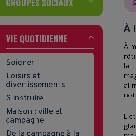
GROUPES SOCIAUX
C
À 
VIE QUOTIDIENNE
À m
rôt
Soigner
lai
mag
Loisirs et
divertissements
ali
not
S'instruire
Maison : ville et
L’é
campagne
gla
De la campagne à la
mar