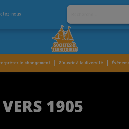
Rechercher
ctez-nous
terpréter le changement
S'ouvrir à la diversité
Événem
 VERS 1905