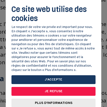
 sert à garder les légumes au frais.
Ce site web utilise des
cookies
c l’été qui achève, je dois penser à cuisin
Le respect de votre vie privée est important pour nous.
prévision de l’hiver. Au mois de décembre,
En cliquant « J'accepte », vous consentez à notre
utilisation des témoins « cookies » sur votre navigateur
ttre quelques animaux pour leur viande.
pour améliorer et personnaliser votre expérience de
navigation ou pour des fins de statistiques. En cliquant
la viande, comme le bœuf et le porc, tout l
sur « Je refuse », vous aurez tout de même accès à notre
site. Veuillez noter que certains témoins sont
 animaux. Pour conserver la viande plus l
obligatoires pour assurer le fonctionnement et la
on la congèle.
sécurité des sites Web. Pour en savoir plus sur nos
règles de confidentialité et nos conditions d'utilisation,
cliquez sur le bouton « Plus d'informations ».
a ville
J'ACCEPTE
j’habitais à la ville, j’achèterais presque 
JE REFUSE
tivateurs vendent chaque semaine une parti
PLUS D'INFORMATIONS