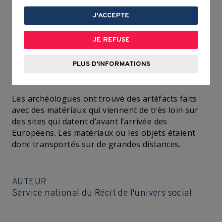
(Haudenosaunee), rendent plus faciles ces
échanges.
J'ACCEPTE
Le savais-tu?
JE REFUSE
Qu’est-ce qui nous prouve que les nations
PLUS D'INFORMATIONS
échangeaient des produits?
Les archéologues ont trouvé des artéfacts faits
avec des matériaux qui viennent de très loin sur
des sites qui datent d’avant l’arrivée des
Européens. Les matériaux ou les objets étaient
donc transportés sur de grandes distances.
AUTEUR
Service national du Récit de l'univers social