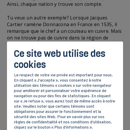
Ainsi, chaque nation y trouve son compte.
Tu veux un autre exemple? Lorsque Jacques
Cartier ramène Donnacona en France en 1535, il
remarque que le chef a un couteau en cuivre. Mais
on ne trouve pas de cuivre dans la région de
Québec, où habite le chef. Il n’y en a qu’à un
Ce site web utilise des
endroit : près du lac Supérieur. Observe sur une
carte la distance entre le lac Supérieur et Québec,
cookies
c’est très loin. Les Iroquoiens du Saint-Laurent ont
obtenu des objets en cuivre par un réseau
Le respect de votre vie privée est important pour nous.
d’échanges.
En cliquant « J'accepte », vous consentez à notre
utilisation des témoins « cookies » sur votre navigateur
Les échanges ont généralement lieu en été,
pour améliorer et personnaliser votre expérience de
navigation ou pour des fins de statistiques. En cliquant
lorsqu’il est plus facile de se déplacer sur de
sur « Je refuse », vous aurez tout de même accès à notre
grandes distances. Ce sont des moments de fêtes
site. Veuillez noter que certains témoins sont
pour les
Autochtones
. Les nations qui sont
obligatoires pour assurer le fonctionnement et la
sécurité des sites Web. Pour en savoir plus sur nos
regroupées en
confédération
, comme les
règles de confidentialité et nos conditions d'utilisation,
Hurons-Wendats et la Ligue des Cinq Nations
cliquez sur le bouton « Plus d'informations ».