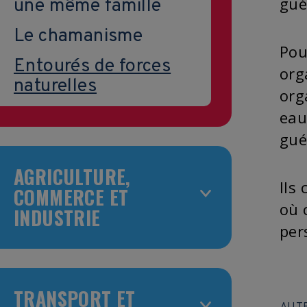
gué
une même famille
Le chamanisme
Pou
Entourés de forces
org
naturelles
org
eau
gué
AGRICULTURE,
Ils
COMMERCE ET
où 
INDUSTRIE
per
TRANSPORT ET