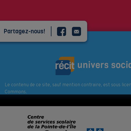
Partagez-nous!
Le contenu de ce site, sauf mention contraire, est sous lice
Commons.