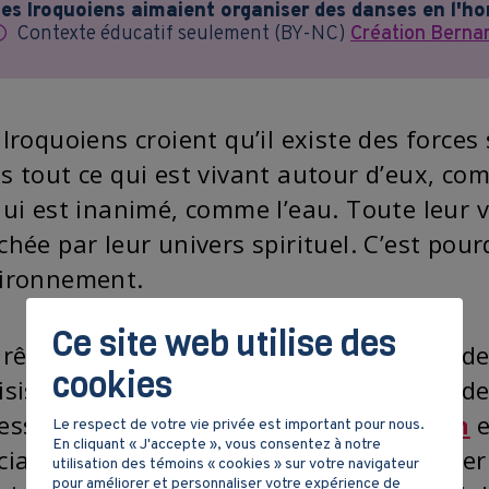
es Iroquoiens aimaient organiser des danses en l'h
Contexte éducatif seulement (BY-NC)
Création Berna
 Iroquoiens croient qu’il existe des force
s tout ce qui est vivant autour d’eux, c
qui est inanimé, comme l’eau. Toute leur v
chée par leur univers spirituel. C’est pour
ironnement.
Ce site web utilise des
 rêves ont pour les Iroquoiens une grande
cookies
isissent les esprits pour s’exprimer. L’aid
essaire pour les interpréter. Le
chaman
e
Le respect de votre vie privée est important pour nous.
En cliquant « J'accepte », vous consentez à notre
ciaux qui lui permettent de communiquer av
utilisation des témoins « cookies » sur votre navigateur
pour améliorer et personnaliser votre expérience de