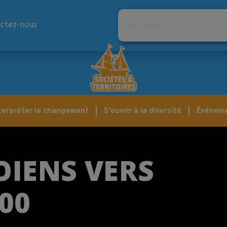
Rechercher
ctez-nous
terpréter le changement
S'ouvrir à la diversité
Événem
OIENS VERS
00