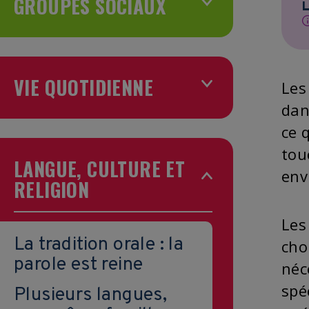
GROUPES SOCIAUX
L
VIE QUOTIDIENNE
Les
dan
ce 
tou
LANGUE, CULTURE ET
env
RELIGION
Les
La tradition orale : la
cho
parole est reine
néc
spé
Plusieurs langues,