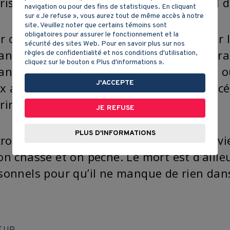
risseur qui connaît le pouvoir médicinal d
navigation ou pour des fins de statistiques. En cliquant
sur « Je refuse », vous aurez tout de même accès à notre
site. Veuillez noter que certains témoins sont
obligatoires pour assurer le fonctionnement et la
r obtenir les faveurs des esprits ou pour l
sécurité des sites Web. Pour en savoir plus sur nos
anisent des festins, des danses, des offra
règles de confidentialité et nos conditions d'utilisation,
cliquez sur le bouton « Plus d'informations ».
aniser des danses en l’honneur du maïs ou
J'ACCEPTE
x agitées par la tempête ou encore, proc
rir un malade.
JE REFUSE
PLUS D'INFORMATIONS
 croient aussi à la vie après la mort, une v
on chasse et on pêche. Le mort est d’aille
sonnels pour qu’il ne manque de rien dans