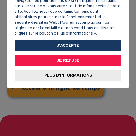
navigation ou pour des fins de statistiques. En cliquant
légendes autochtones mettent souvent en scène
sur « Je refuse », vous aurez tout de même accès à notre
site. Veuillez noter que certains témoins sont
des animaux.
obligatoires pour assurer le fonctionnement et la
sécurité des sites Web. Pour en savoir plus sur nos
règles de confidentialité et nos conditions d'utilisation,
cliquez sur le bouton « Plus d'informations ».
AUTEUR
Service national du Récit de l'univers social
J'ACCEPTE
Licence d'utilisation :
JE REFUSE
PLUS D'INFORMATIONS
Retour à la ligne du temps