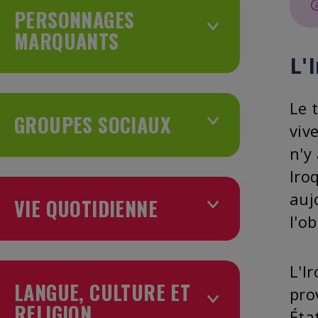
PERSONNAGES
MARQUANTS
L'
Le 
GROUPES SOCIAUX
viv
n'y
Iro
auj
VIE QUOTIDIENNE
l'o
L'I
LANGUE, CULTURE ET
pro
RELIGION
Éta