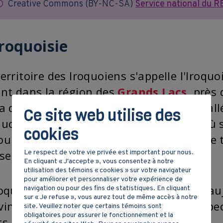
Creative Commons (BY-NC-SA)
Service national du RÉ
Iroquoisie
territoire des Iroquoiens s'appelle l'Iroqu
ent dans la région des
Grands Lacs
, près 
 a qu'une seule nation établie dans la vall
Ce site web utilise des
quoiens du Saint-Laurent. Ils vivent là o
cookies
ourd'hui. L'Iroquoisie est entourée par le
bserver sur la carte.
Le respect de votre vie privée est important pour nous.
En cliquant « J'accepte », vous consentez à notre
utilisation des témoins « cookies » sur votre navigateur
pour améliorer et personnaliser votre expérience de
roquoisie est un territoire qui se trouve a
navigation ou pour des fins de statistiques. En cliquant
sur « Je refuse », vous aurez tout de même accès à notre
vinces canadiennes, l'Ontario et le Québec
site. Veuillez noter que certains témoins sont
obligatoires pour assurer le fonctionnement et la
ts-Unis.