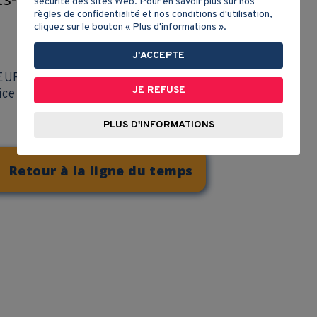
sécurité des sites Web. Pour en savoir plus sur nos
règles de confidentialité et nos conditions d'utilisation,
cliquez sur le bouton « Plus d'informations ».
J'ACCEPTE
EUR
JE REFUSE
ice national du Récit de l'univers social
PLUS D'INFORMATIONS
Retour à la ligne du temps