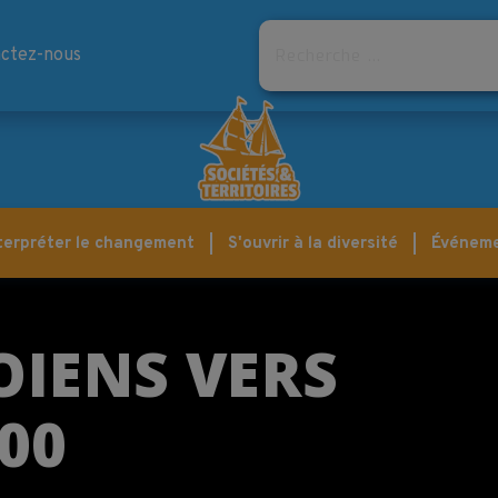
Rechercher
ctez-nous
terpréter le changement
S'ouvrir à la diversité
Événem
OIENS VERS
00