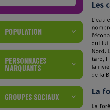
Les 
L’eau 
nombreu
POPULATION
l’écon
qui lui
Nord. 
tard, 
PERSONNAGES
MARQUANTS
la riv
de la 
La f
GROUPES SOCIAUX
La forê