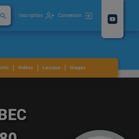
Inscription
Connexion
ents
Vidéos
Lexique
Images
BEC
980