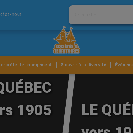
Rechercher
ctez-nous
terpréter le changement
S'ouvrir à la diversité
Événem
 QUÉBEC
LE QUÉ
rs 1905
vers 1