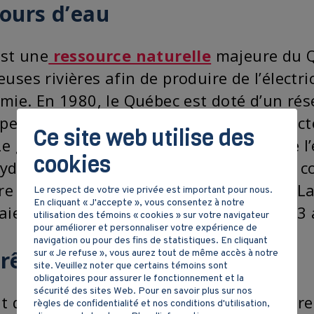
cours d’eau
est une
ressource naturelle
majeure du Q
ses rivières afin de produire de l’électr
omie. En 1980, le Québec est doté d’un ré
 permet d’être l’un des principaux product
Ce site web utilise des
Le gouvernement du Québec nationalise l’é
cookies
Hydro-Québec opère près de 50 barrages c
ière Manicouagan et du fleuve Churchill. 
Le respect de votre vie privée est important pour nous.
En cliquant « J'accepte », vous consentez à notre
Baie-James, achevée en 1985, aura pris 13 
utilisation des témoins « cookies » sur votre navigateur
pour améliorer et personnaliser votre expérience de
navigation ou pour des fins de statistiques. En cliquant
orêt
sur « Je refuse », vous aurez tout de même accès à notre
site. Veuillez noter que certains témoins sont
obligatoires pour assurer le fonctionnement et la
sécurité des sites Web. Pour en savoir plus sur nos
t québécoise est vaste et riche. Elle attir
règles de confidentialité et nos conditions d'utilisation,