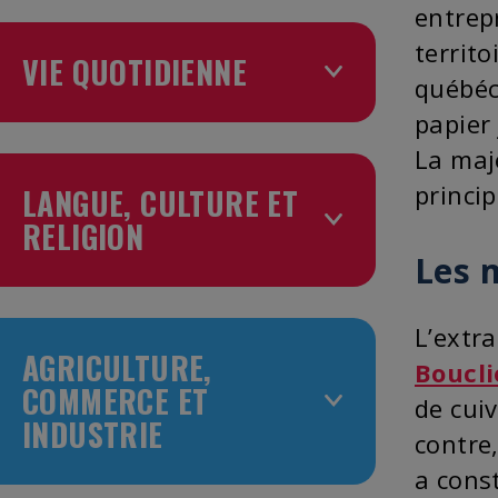
entrep
territo
VIE QUOTIDIENNE
québéc
papier
La maje
princi
LANGUE, CULTURE ET
RELIGION
Les 
L’extr
AGRICULTURE,
Boucli
COMMERCE ET
de cuiv
INDUSTRIE
contre
a cons