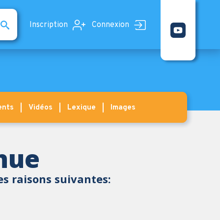
Inscription
Connexion
ents
Vidéos
Lexique
Images
enue
es raisons suivantes: