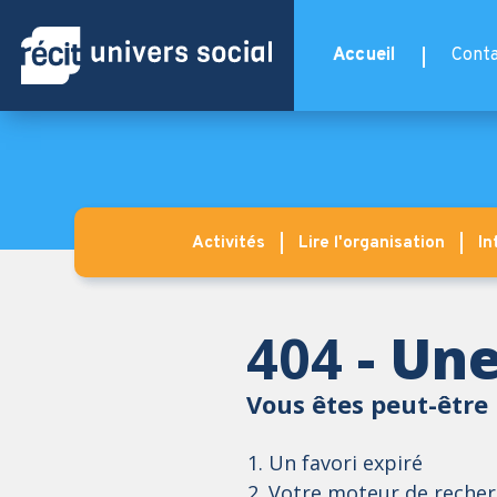
Aller au contenu principal
Accueil
Conta
Activités
Lire l'organisation
In
404
- Une
Vous êtes peut-être 
Un favori expiré
Votre moteur de recherc