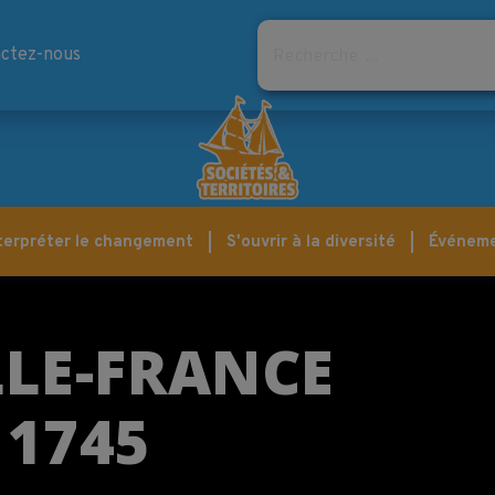
Rechercher
ctez-nous
terpréter le changement
S'ouvrir à la diversité
Événem
LE-FRANCE
 1745