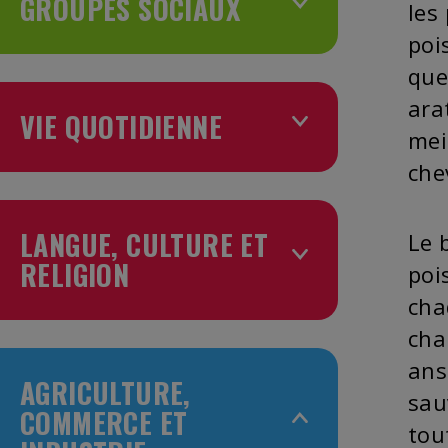
GROUPES SOCIAUX
les
poi
que
ara
VIE QUOTIDIENNE
mei
chev
LANGUE, CULTURE ET
Le 
RELIGION
poi
cha
cha
ans
AGRICULTURE,
sau
COMMERCE ET
tou