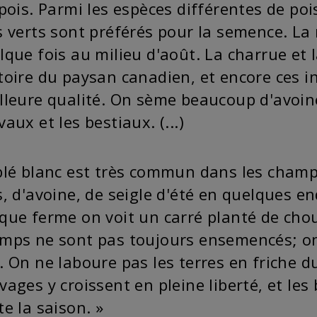
 pois. Parmi les espèces différentes de pois
s verts sont préférés pour la semence. La 
lque fois au milieu d'août. La charrue et l
toire du paysan canadien, et encore ces i
lleure qualité. On sème beaucoup d'avoin
aux et les bestiaux. (...)
blé blanc est très commun dans les champs
s, d'avoine, de seigle d'été en quelques end
que ferme on voit un carré planté de choux
mps ne sont pas toujours ensemencés; on l
. On ne laboure pas les terres en friche du
vages y croissent en pleine liberté, et le
te la saison. »