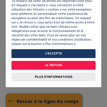
Le respect de votre vie privée est important pour nous.
encouragent la ville culturelle avec des soirées,
En cliquant « J'accepte », vous consentez à notre
des bals, des pièces de
théâtre
, etc. Ils font
utilisation des témoins « cookies » sur votre navigateur
pour améliorer et personnaliser votre expérience de
éduquer leurs enfants dans les quelques collèges
navigation ou pour des fins de statistiques. En cliquant
et universités coloniales (Harvard, Yale, William
sur « Je refuse », vous aurez tout de même accès à notre
and Mary) ou dans les écoles anglaises. Les
site. Veuillez noter que certains témoins sont
obligatoires pour assurer le fonctionnement et la
gentlemen farmer
forment l'élite sociale et
sécurité des sites Web. Pour en savoir plus sur nos
politique des Treize colonies, un peu comme les
règles de confidentialité et nos conditions d'utilisation,
seigneurs en Nouvelle-France.
cliquez sur le bouton « Plus d'informations ».
J'ACCEPTE
AUTEUR
JE REFUSE
Léon Robichaud
Licence d'utilisation :
PLUS D'INFORMATIONS
Retour à la ligne du temps