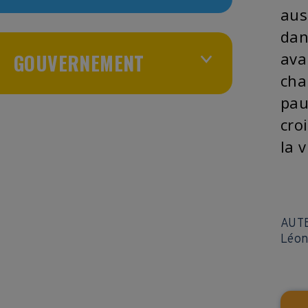
aus
dan
ava
GOUVERNEMENT
cha
pau
cro
la v
AUT
Léon