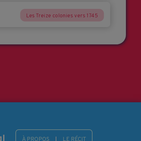
Les Treize colonies vers 1745
À PROPOS
LE RÉCIT