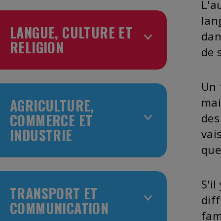
L'a
lan
LANGUE, CULTURE ET
dan
RELIGION
de 
Un 
mai
AGRICULTURE,
COMMERCE ET
des
INDUSTRIE
vai
que
S'i
TRANSPORT ET
dif
COMMUNICATION
fam