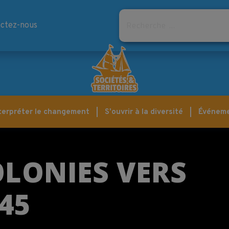
Rechercher
ctez-nous
terpréter le changement
S'ouvrir à la diversité
Événem
OLONIES VERS
45