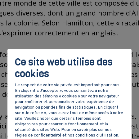
utre monde de cette ville est composée d'
gues diverses, dont un grand nombre d'All
s la colonie. Selon Hamilton, cette « racai
s'exprimer correctement en anglais.
fossé commence à se creuser dans les ville
Ce site web utilise des
sons les plus riches, on retrouve de la vai
cookies
 chaises, des couteaux et des fourchettes
sselle était faite de terre cuite, les gens u
Le respect de votre vie privée est important pour nous.
En cliquant « J'accepte », vous consentez à notre
 des cuillères.
utilisation des témoins « cookies » sur votre navigateur
pour améliorer et personnaliser votre expérience de
navigation ou pour des fins de statistiques. En cliquant
sur « Je refuse », vous aurez tout de même accès à notre
l y a peu de pauvreté dans les campagnes, l
site. Veuillez noter que certains témoins sont
ficile. Le revenu annuel d'un journalier es
obligatoires pour assurer le fonctionnement et la
sécurité des sites Web. Pour en savoir plus sur nos
ille. Pendant les bonnes années, les autr
règles de confidentialité et nos conditions d'utilisation,