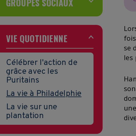
GROUPES SOCIAUX
Lor
VIE QUOTIDIENNE
foi
se 
les
Célébrer l'action de
grâce avec les
Ham
Puritains
son
La vie à Philadelphie
dom
La vie sur une
une
plantation
div