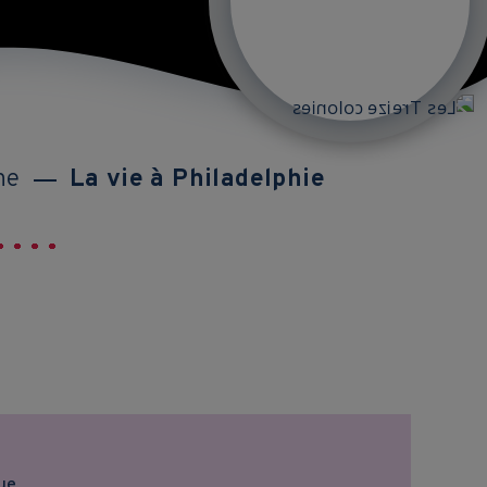
ne
La vie à Philadelphie
ue