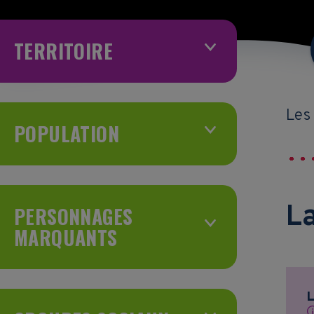
TERRITOIRE
Les
POPULATION
La
PERSONNAGES
MARQUANTS
L