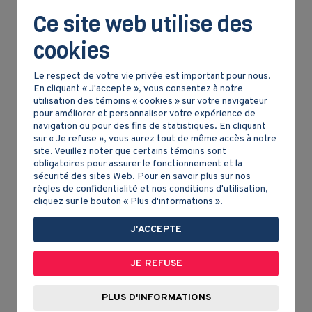
haut-fourneaux et de forges que la
mère-patrie
Ce site web utilise des
, laquelle est à la veille de se lancer dans la
cookies
Révolution industrielle.
Le respect de votre vie privée est important pour nous.
Un peu partout, on fabrique de l'alcool dans des
En cliquant « J'accepte », vous consentez à notre
brasseries et des distilleries. Les premières
utilisation des témoins « cookies » sur votre navigateur
utilisent le houblon et l'orge, des produits
pour améliorer et personnaliser votre expérience de
agricoles locaux. Les secondes fabriquent du
navigation ou pour des fins de statistiques. En cliquant
sur « Je refuse », vous aurez tout de même accès à notre
whisky à partir du blé ou produisent du rhum à
site. Veuillez noter que certains témoins sont
partir de mélasse importée des Antilles.
obligatoires pour assurer le fonctionnement et la
sécurité des sites Web. Pour en savoir plus sur nos
règles de confidentialité et nos conditions d'utilisation,
Les moulins sont encore plus courants que les
cliquez sur le bouton « Plus d'informations ».
brasseries et les distilleries. Ces moulins servent à
transformer les produits locaux : le bois en
J'ACCEPTE
planches et le blé en farine. Répartis à travers la
campagne, ils sont au coeur des villages qui se
JE REFUSE
développent dans les colonies.
PLUS D'INFORMATIONS