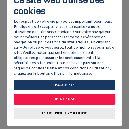
Ce site web utilise des
cookies
De gigantesques arbres servent de passerelles
pour que les gens puissent circuler facilement. En
Le respect de votre vie privée est important pour nous.
1905, un groupe d'amateurs de plein air pense
En cliquant « J'accepte », vous consentez à notre
même fonder un club d’alpinisme. Même des
utilisation des témoins « cookies » sur votre navigateur
femmes s’adonnent à ce sport que l’on dirait
pour améliorer et personnaliser votre expérience de
navigation ou pour des fins de statistiques. En cliquant
aujourd’hui « extrême ». Bizarrement, une fois
sur « Je refuse », vous aurez tout de même accès à notre
dans la montagne, les gens semblent égaux. Il
site. Veuillez noter que certains témoins sont
n’existe plus de structure sociale basée sur la
obligatoires pour assurer le fonctionnement et la
richesse. Les banquiers côtoient les cheminots et
sécurité des sites Web. Pour en savoir plus sur nos
règles de confidentialité et nos conditions d'utilisation,
les infirmières. Puisque les gens travaillent
cliquez sur le bouton « Plus d'informations ».
habituellement le samedi matin, les excursions
commencent en après-midi, ce qui permet à tout le
J'ACCEPTE
monde d'y participer. On pense même créer
une réserve pour protéger ce lieu magnifique.
JE REFUSE
PLUS D'INFORMATIONS
AUTEUR
Service national du Récit de l'univers social