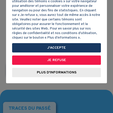
utilisation des témoins « cookies » sur votre navigateur
plus, une rivière, qui descend des Forges au fleuve
pour améliorer et personnaliser votre expérience de
St. Laurent, offre une voie facile autant que peu
navigation ou pour des fins de statistiques. En cliquant
sur « Je refuse », vous aurez tout de même accès à notre
coûteuse pour le transport du métal sur tous les
site. Veuillez noter que certains témoins sont
points du pays. »
obligatoires pour assurer le fonctionnement et la
sécurité des sites Web. Pour en savoir plus sur nos
règles de confidentialité et nos conditions d'utilisation,
Source
: Pehr Kalm, naturaliste suédois, en 1749.
cliquez sur le bouton « Plus d'informations ».
J'ACCEPTE
JE REFUSE
Retour à la fiche de contenu
PLUS D'INFORMATIONS
TRACES DU PASSÉ