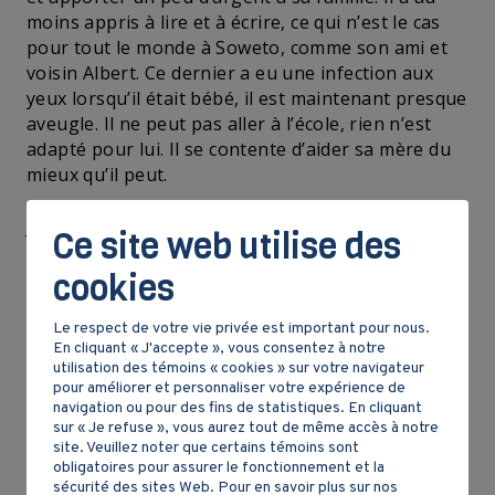
moins appris à lire et à écrire, ce qui n’est le cas
pour tout le monde à Soweto, comme son ami et
voisin Albert. Ce dernier a eu une infection aux
yeux lorsqu’il était bébé, il est maintenant presque
aveugle. Il ne peut pas aller à l’école, rien n’est
adapté pour lui. Il se contente d’aider sa mère du
mieux qu’il peut.
Jacob, le blanc, a eu la même maladie qu’Albert,
Ce site web utilise des
sauf qu’il a pu être soigné rapidement et ne garde
aucune séquelle de cette maladie. Tout
cookies
simplement parce qu’il a pu avoir une aide
médicale rapide et que ses parents pouvaient
Le respect de votre vie privée est important pour nous.
En cliquant « J'accepte », vous consentez à notre
payer. Son école ressemble beaucoup à celle de
utilisation des témoins « cookies » sur votre navigateur
n’importe quel jeune Québécois. Il ne sera pas
pour améliorer et personnaliser votre expérience de
obligé d’arrêter d’étudier pour aider sa famille et il
navigation ou pour des fins de statistiques. En cliquant
pourra faire les études qu’il veut à l’université.
sur « Je refuse », vous aurez tout de même accès à notre
site. Veuillez noter que certains témoins sont
obligatoires pour assurer le fonctionnement et la
Comment cette injustice est-elle possible?
sécurité des sites Web. Pour en savoir plus sur nos