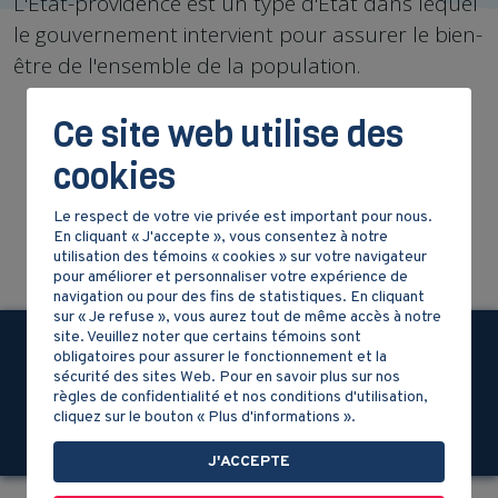
L'État-providence est un type d'État dans lequel
le gouvernement intervient pour assurer le bien-
être de l'ensemble de la population.
Ce site web utilise des
Partagez la vidéo !
cookies
Le respect de votre vie privée est important pour nous.
Retour aux vidéos
En cliquant « J'accepte », vous consentez à notre
utilisation des témoins « cookies » sur votre navigateur
pour améliorer et personnaliser votre expérience de
navigation ou pour des fins de statistiques. En cliquant
sur « Je refuse », vous aurez tout de même accès à notre
site. Veuillez noter que certains témoins sont
obligatoires pour assurer le fonctionnement et la
sécurité des sites Web. Pour en savoir plus sur nos
règles de confidentialité et nos conditions d'utilisation,
cliquez sur le bouton « Plus d'informations ».
J'ACCEPTE