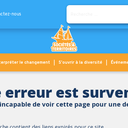
Rechercher
ctez-nous
terpréter le changement
S'ouvrir à la diversité
Événem
 erreur est surv
incapable de voir cette page pour une d
he contient des liens expirés pour ce site