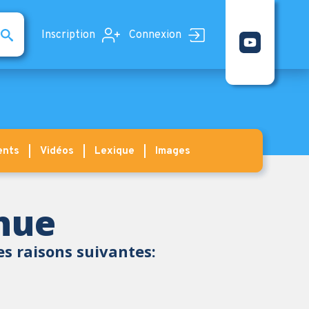
Inscription
Connexion
ents
Vidéos
Lexique
Images
enue
es raisons suivantes: