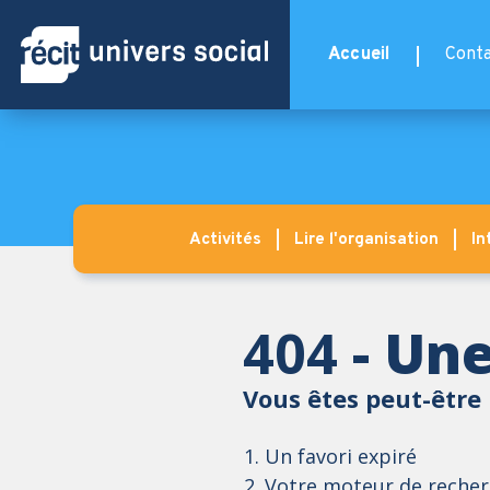
Aller au contenu principal
Accueil
Conta
Activités
Lire l'organisation
In
404
- Une
Vous êtes peut-être 
Un favori expiré
Votre moteur de recherc