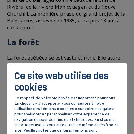
près de 50 barrages comme ceux de la Grande
Rivière, de la rivière Manicouagan et du fleuve
Churchill. La première phase du grand projet de la
Baie-James, achevée en 1985, aura pris 13 ans à
construire!
La forêt
La forêt québécoise est vaste et riche. Elle attire
d’ailleurs plusieurs grandes entreprises qui
s’installent dans les régions ressources du
Ce site web utilise des
Québec, près des territoires forestiers et des
cookies
sources d’électricité. Le principal produit de la
forêt québécoise est le papier journal. En 1980, le
Le respect de votre vie privée est important pour nous.
Canada est le premier producteur de papier
En cliquant « J'accepte », vous consentez à notre
journal au monde et près de la moitié de cette
utilisation des témoins « cookies » sur votre navigateur
production vient du Québec. La majeure partie du
pour améliorer et personnaliser votre expérience de
papier est produite à partir d’épinettes, que l’on
navigation ou pour des fins de statistiques. En cliquant
sur « Je refuse », vous aurez tout de même accès à notre
retrouve principalement dans la forêt boréale et
site. Veuillez noter que certains témoins sont
dans la forêt mixte.