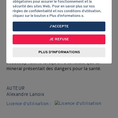
obligatoires pour assurer le fonctionnement et la
sécurité des sites Web. Pour en savoir plus sur nos
Les métaux
règles de confidentialité et nos conditions d'utilisation,
cliquez sur le bouton « Plus d'informations ».
L’extraction des métaux du sol québécois,
J'ACCEPTE
particulièrement dans le
Bouclier canadien
, est
une industrie fort importante. En 1980, les mines
JE REFUSE
d’or et de cuivre de l’Abitibi et celles de fer du nord
du Québec sont toujours actives. Par contre,
PLUS D'INFORMATIONS
l’extraction de l’amiante dans les Appalaches a
beaucoup ralenti lorsqu’on a constaté que ce
minerai présentait des dangers pour la santé.
AUTEUR
Alexandre Lanoix
Licence d'utilisation :