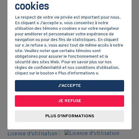
cookies
dix
homelands
. Les provinces sont des territoires
administrés et gouvernés par les Blancs. Les
Le respect de votre vie privée est important pour nous.
homelands
sont des petits territoires créés par le
En cliquant « J'accepte », vous consentez à notre
gouvernement blanc et sont réservés aux
utilisation des témoins « cookies » sur votre navigateur
populations noires.
pour améliorer et personnaliser votre expérience de
navigation ou pour des fins de statistiques. En cliquant
sur « Je refuse », vous aurez tout de même accès à notre
Le climat varie beaucoup à l’intérieur du pays : il
site. Veuillez noter que certains témoins sont
est tempéré sur les côtes et dans les montagnes
obligatoires pour assurer le fonctionnement et la
sécurité des sites Web. Pour en savoir plus sur nos
du sud, plus chaud et humide à l’est et très sec au
règles de confidentialité et nos conditions d'utilisation,
nord. L’hiver (de mai à juillet), les régions
cliquez sur le bouton « Plus d'informations ».
montagneuses sont souvent enneigées alors qu’il
est possible de bronzer sur les plages du nord, au
J'ACCEPTE
bord de l’océan Indien!
JE REFUSE
AUTEUR
PLUS D'INFORMATIONS
Marianne Giguère
Licence d'utilisation :