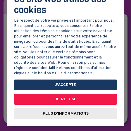
TRACES DU PASSÉ
cookies
Le respect de votre vie privée est important pour nous.
En cliquant « J'accepte », vous consentez à notre
utilisation des témoins « cookies » sur votre navigateur
DISCOURS PATRIOTE
pour améliorer et personnaliser votre expérience de
navigation ou pour des fins de statistiques. En cliquant
sur « Je refuse », vous aurez tout de même accès à notre
site. Veuillez noter que certains témoins sont
L’EXIL
obligatoires pour assurer le fonctionnement et la
sécurité des sites Web. Pour en savoir plus sur nos
règles de confidentialité et nos conditions d'utilisation,
cliquez sur le bouton « Plus d'informations ».
LE RAPPORT DURHAM ET LES
CANADIENS FRANÇAIS
J'ACCEPTE
JE REFUSE
REVENDICATIONS DES
PATRIOTES
PLUS D'INFORMATIONS