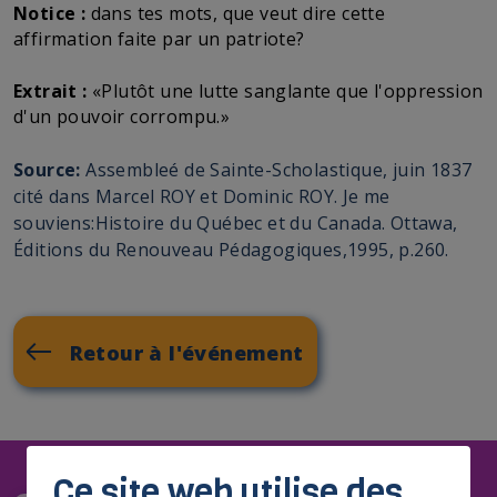
Notice :
dans tes mots, que veut dire cette
affirmation faite par un patriote?
Extrait :
«Plutôt une lutte sanglante que l'oppression
d'un pouvoir corrompu.»
Source:
Assembleé de Sainte-Scholastique, juin 1837
cité dans Marcel ROY et Dominic ROY. Je me
souviens:Histoire du Québec et du Canada. Ottawa,
Éditions du Renouveau Pédagogiques,1995, p.260.
Retour à l'événement
Ce site web utilise des