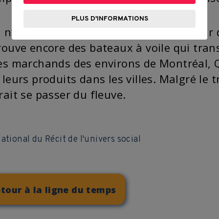
PLUS D'INFORMATIONS
l n’y a pas que les gros bateaux à vapeur
rouve encore des bateaux à voile qui tran
es marchands des environs de Montréal, Q
leurs produits dans les villes. Malgré le 
rait se passer du fleuve.
ational du Récit de l'univers social
tour à la ligne du temps