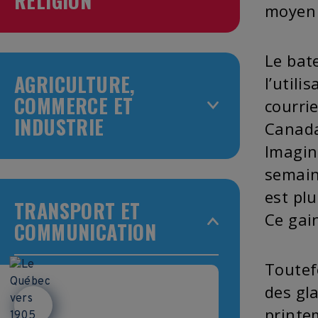
RELIGION
moyen 
Le bat
AGRICULTURE,
l’util
COMMERCE ET
courri
INDUSTRIE
Canada
Imagin
semain
est plu
TRANSPORT ET
Ce gai
COMMUNICATION
Toutef
des gl
printem