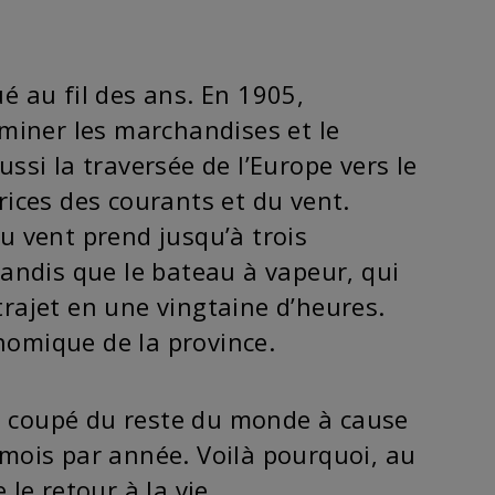
é au fil des ans. En 1905,
eminer les marchandises et le
ssi la traversée de l’Europe vers le
rices des courants et du vent.
u vent prend jusqu’à trois
tandis que le bateau à vapeur, qui
 trajet en une vingtaine d’heures.
omique de la province.
st coupé du reste du monde à cause
mois par année. Voilà pourquoi, au
le retour à la vie.