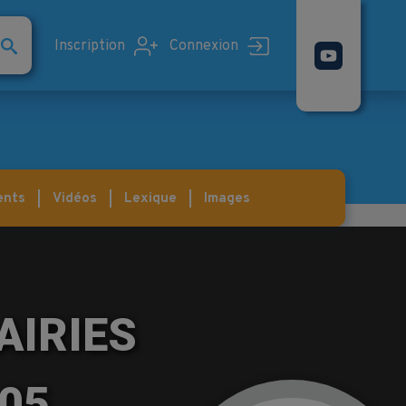
Inscription
Connexion
ents
Vidéos
Lexique
Images
AIRIES
905