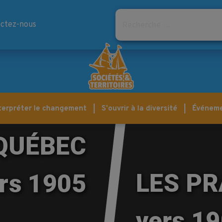
Rechercher
ctez-nous
terpréter le changement
S'ouvrir à la diversité
Événem
 QUÉBEC
LES PR
rs 1905
vers 1