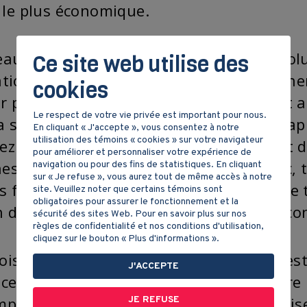
le plus économique.
eau est un moyen de transport qui a évolu
Ce site web utilise des
isation des bateaux à vapeur permet d’ach
cookies
er plus rapidement. Les immigrants font au
Le respect de votre vie privée est important pour nous.
 sur ce type de bateau qui déjoue les cap
En cliquant « J'accepte », vous consentez à notre
utilisation des témoins « cookies » sur votre navigateur
ez! Un bateau à voile qui est dépendant d
pour améliorer et personnaliser votre expérience de
es pour faire le trajet Montréal-Québec, 
navigation ou pour des fins de statistiques. En cliquant
sur « Je refuse », vous aurez tout de même accès à notre
s fiable est aussi plus rapide, effectue le
site. Veuillez noter que certains témoins sont
obligatoires pour assurer le fonctionnement et la
n de temps profite au développement écon
sécurité des sites Web. Pour en savoir plus sur nos
règles de confidentialité et nos conditions d'utilisation,
cliquez sur le bouton « Plus d'informations ».
ois, durant l’hiver, le port de Montréal e
J'ACCEPTE
aces. Le port ferme donc au moins quatre 
ps, l’arrivée du premier bateau symbolise 
JE REFUSE