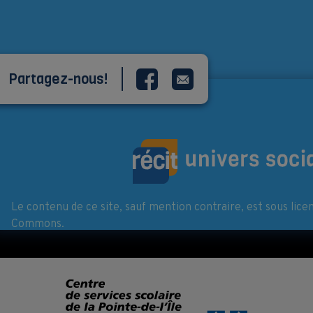
Partagez-nous!
Le contenu de ce site, sauf mention contraire, est sous lice
Commons.