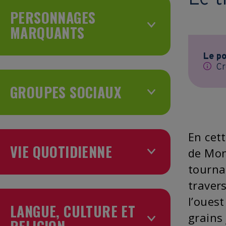
PERSONNAGES
MARQUANTS
Le po
Cr
GROUPES SOCIAUX
En cet
VIE QUOTIDIENNE
de Mon
tourna
travers
l’ouest
LANGUE, CULTURE ET
grains