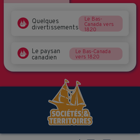
Le Bas-
Quelques
Canada vers
divertissements
1820
Le paysan
Le Bas-Canada
canadien
vers 1820