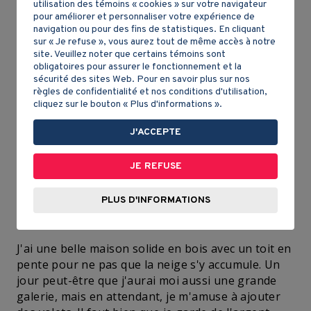
utilisation des témoins « cookies » sur votre navigateur
pour améliorer et personnaliser votre expérience de
navigation ou pour des fins de statistiques. En cliquant
sur « Je refuse », vous aurez tout de même accès à notre
site. Veuillez noter que certains témoins sont
Avant on n'aurait pas osé mettre autant de
obligatoires pour assurer le fonctionnement et la
fenêtres, il fait si froid. C'est possible maintenant,
sécurité des sites Web. Pour en savoir plus sur nos
car il y a des vitres aux fenêtres et les nouveaux
règles de confidentialité et nos conditions d'utilisation,
poêles chauffent beaucoup mieux.
cliquez sur le bouton « Plus d'informations ».
J'ACCEPTE
Moi, quand j'ai construit ma maison, j'ai mis une
cave, c'est très pratique pour entreposer les
JE REFUSE
légumes, comme les pommes de terre. J'ai aussi un
grenier où les enfants dorment et en bas, j'ai fait
une pièce fermée pour ma femme et moi. J'ai
PLUS D'INFORMATIONS
même acheté un beau poêle en fonte.
J'ai une belle maison solide en bois avec un toit en
pente pour ne pas que la neige s'y accumule. Un
jour peut-être que j'aurai moi aussi une grande
galerie, mais en attendant, je m'amuse à ajouter