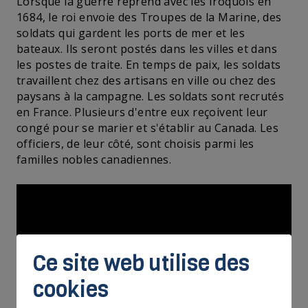
Lorsque la guerre reprend avec les Iroquois en
1684, le roi envoie des Troupes de la Marine, des
soldats qui gardent les ports de mer et les
bateaux. Ils seront postés dans les villes et dans
les postes de traite. En temps de paix, les soldats
travaillent chez des artisans en ville ou chez des
paysans à la campagne. Les soldats sont recrutés
en France. Plusieurs d'entre eux reçoivent leur
congé pour se marier et s'établir au Canada. Les
officiers, de leur côté, sont choisis parmi les
familles nobles canadiennes.
Ce site web utilise des
cookies