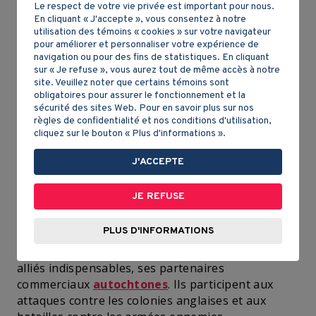
Le respect de votre vie privée est important pour nous.
En cliquant « J'accepte », vous consentez à notre
utilisation des témoins « cookies » sur votre navigateur
pour améliorer et personnaliser votre expérience de
navigation ou pour des fins de statistiques. En cliquant
sur « Je refuse », vous aurez tout de même accès à notre
site. Veuillez noter que certains témoins sont
Les Canadiens contribuent aussi à la défense de la
obligatoires pour assurer le fonctionnement et la
colonie
. Tous les hommes de 16 à 60 ans font
sécurité des sites Web. Pour en savoir plus sur nos
partie de la
milice
. Dans chaque paroisse, il y a un
règles de confidentialité et nos conditions d'utilisation,
cliquez sur le bouton « Plus d'informations ».
capitaine de
milice
. Il veille à l'entraînement de
ses hommes. La
milice
aide les soldats réguliers
J'ACCEPTE
lors des batailles et ils transportent aussi le
matériel. À la campagne, c'est aussi la
milice
qui
JE REFUSE
s'occupe d'attraper les criminels pour les conduire
à la ville.
PLUS D'INFORMATIONS
Pour se défendre, la Nouvelle-France a aussi des
alliés indispensables, ses partenaires
commerciaux
autochtones
. Ils participent aux
attaques contre les colonies anglaises et aux