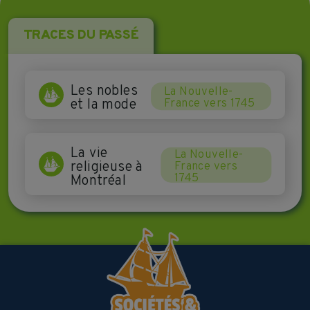
TRACES DU PASSÉ
Les nobles
La Nouvelle-
et la mode
France vers 1745
La vie
La Nouvelle-
religieuse à
France vers
1745
Montréal