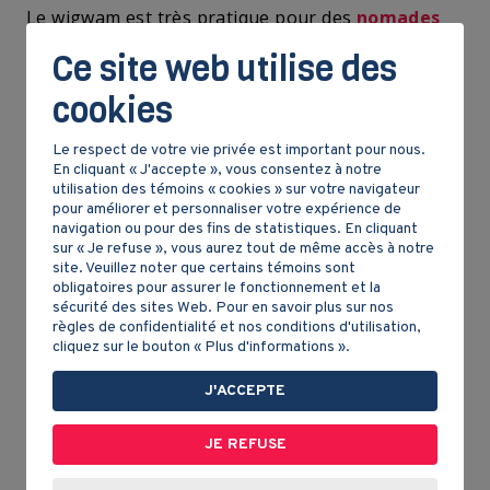
Le wigwam est très pratique pour des
nomades
comme les Algonquiens parce qu'il est facile à
Ce site web utilise des
monter, à démonter et à transporter. Lorsqu'une
bande a choisi l'emplacement de son campement,
cookies
les femmes sont capables de monter le wigwam en
une heure environ. Lorsqu'on change d'endroit,
Le respect de votre vie privée est important pour nous.
on emporte seulement les peaux et l'écorce parce
En cliquant « J'accepte », vous consentez à notre
utilisation des témoins « cookies » sur votre navigateur
que c'est assez léger. On trouvera d'autres
pour améliorer et personnaliser votre expérience de
perches au prochain endroit où le camp sera
navigation ou pour des fins de statistiques. En cliquant
établi.
sur « Je refuse », vous aurez tout de même accès à notre
site. Veuillez noter que certains témoins sont
obligatoires pour assurer le fonctionnement et la
sécurité des sites Web. Pour en savoir plus sur nos
règles de confidentialité et nos conditions d'utilisation,
cliquez sur le bouton « Plus d'informations ».
J'ACCEPTE
JE REFUSE